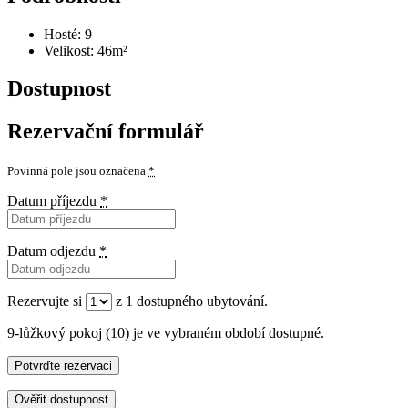
Hosté:
9
Velikost:
46m²
Dostupnost
Rezervační formulář
Povinná pole jsou označena
*
Datum příjezdu
*
Datum odjezdu
*
Rezervujte si
z
1
dostupného ubytování.
9-lůžkový pokoj (10) je ve vybraném období dostupné.