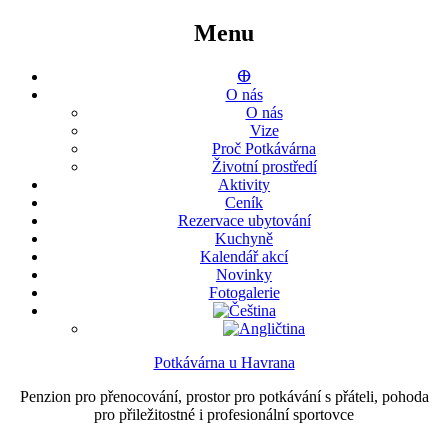
Menu
ⴲ
O nás
O nás
Vize
Proč Potkávárna
Životní prostředí
Aktivity
Ceník
Rezervace ubytování
Kuchyně
Kalendář akcí
Novinky
Fotogalerie
Potkávárna u Havrana
Penzion pro přenocování, prostor pro potkávání s přáteli, pohoda
pro přiležitostné i profesionální sportovce