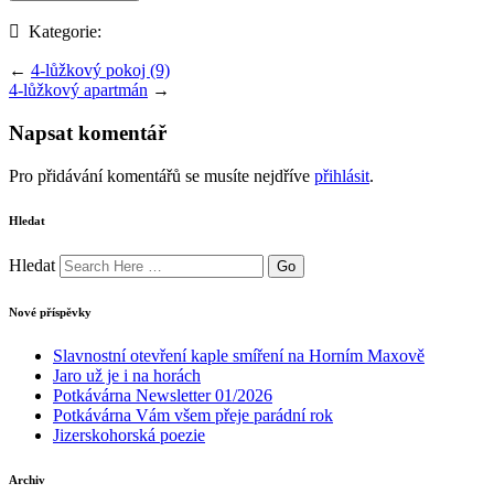
Kategorie:
←
4-lůžkový pokoj (9)
4-lůžkový apartmán
→
Napsat komentář
Pro přidávání komentářů se musíte nejdříve
přihlásit
.
Hledat
Hledat
Nové příspěvky
Slavnostní otevření kaple smíření na Horním Maxově
Jaro už je i na horách
Potkávárna Newsletter 01/2026
Potkávárna Vám všem přeje parádní rok
Jizerskohorská poezie
Archiv