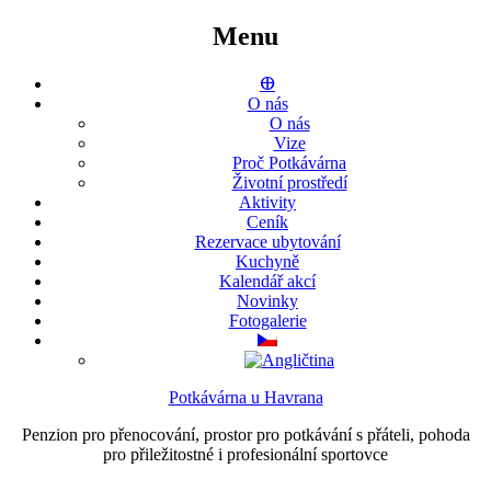
Menu
ⴲ
O nás
O nás
Vize
Proč Potkávárna
Životní prostředí
Aktivity
Ceník
Rezervace ubytování
Kuchyně
Kalendář akcí
Novinky
Fotogalerie
Potkávárna u Havrana
Penzion pro přenocování, prostor pro potkávání s přáteli, pohoda
pro přiležitostné i profesionální sportovce