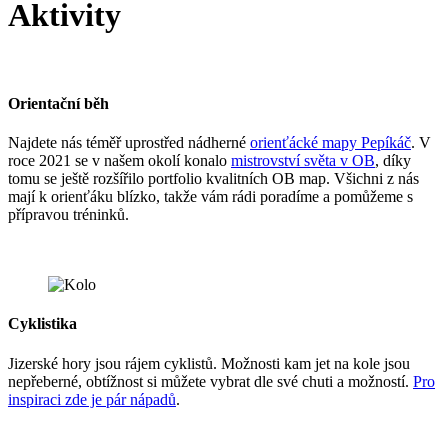
Aktivity
Orientační běh
Najdete nás téměř uprostřed nádherné
orienťácké mapy Pepíkáč
. V
roce 2021 se v našem okolí konalo
mistrovství světa v OB
, díky
tomu se ještě rozšířilo portfolio kvalitních OB map. Všichni z nás
mají k orienťáku blízko, takže vám rádi poradíme a pomůžeme s
přípravou tréninků.
Cyklistika
Jizerské hory jsou rájem cyklistů. Možnosti kam jet na kole jsou
nepřeberné, obtížnost si můžete vybrat dle své chuti a možností.
Pro
inspiraci zde je pár nápadů
.