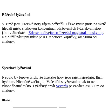
Běžecké lyžování
V zimě jsou Jizerské hory rájem běžkařů. Těžko byste jinde na světě
hledali místo s takovou koncentrací udržovaných lyžařských stop
jako v Jizerkách.
Zde se podívejte co Jizerská magistrála poskytuje
.
Nejbližší nástupní místo je u Hrabětické kapličky, asi 500m od
chalupy.
Sjezdové lyžování
Nebylo by férové tvrdit, že Jizerské hory jsou rájem sjezdařů, lhali
bychom. Nicméně začínají-li Vaše děti s lyžováním, tak to není
vůbec špatné místo. Lyžařský areál
Severák
je vzdálen asi 800m od
chalupy.
Hledat