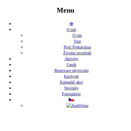
Menu
ⴲ
O nás
O nás
Vize
Proč Potkávárna
Životní prostředí
Aktivity
Ceník
Rezervace ubytování
Kuchyně
Kalendář akcí
Novinky
Fotogalerie