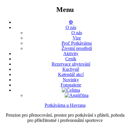
Menu
ⴲ
O nás
O nás
Vize
Proč Potkávárna
Životní prostředí
Aktivity
Ceník
Rezervace ubytování
Kuchyně
Kalendář akcí
Novinky
Fotogalerie
Potkávárna u Havrana
Penzion pro přenocování, prostor pro potkávání s přáteli, pohoda
pro přiležitostné i profesionální sportovce