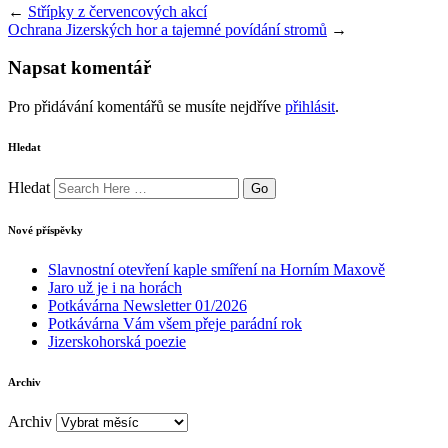
←
Střípky z červencových akcí
Ochrana Jizerských hor a tajemné povídání stromů
→
Napsat komentář
Pro přidávání komentářů se musíte nejdříve
přihlásit
.
Hledat
Hledat
Nové příspěvky
Slavnostní otevření kaple smíření na Horním Maxově
Jaro už je i na horách
Potkávárna Newsletter 01/2026
Potkávárna Vám všem přeje parádní rok
Jizerskohorská poezie
Archiv
Archiv