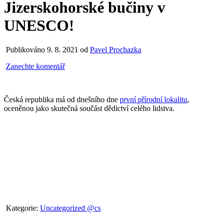
Jizerskohorské bučiny v
UNESCO!
Publikováno 9. 8. 2021 od
Pavel Prochazka
Zanechte komentář
Česká republika má od dnešního dne
první přírodní lokalitu
,
oceněnou jako skutečná součást dědictví celého lidstva.
Kategorie:
Uncategorized @cs