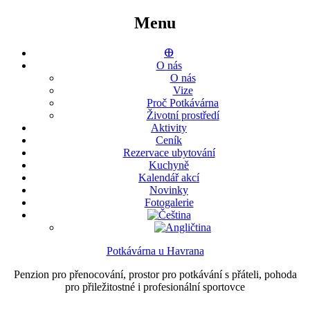
Menu
ⴲ
O nás
O nás
Vize
Proč Potkávárna
Životní prostředí
Aktivity
Ceník
Rezervace ubytování
Kuchyně
Kalendář akcí
Novinky
Fotogalerie
Potkávárna u Havrana
Penzion pro přenocování, prostor pro potkávání s přáteli, pohoda
pro přiležitostné i profesionální sportovce